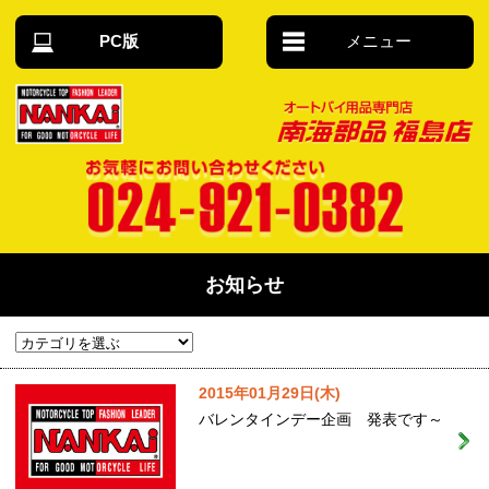
PC版
メニュー
オートバイ用
品 南海部品福
島店
お気軽にお問い合わせください 024-921-
0382
お知らせ
2015年01月29日(木)
バレンタインデー企画 発表です～