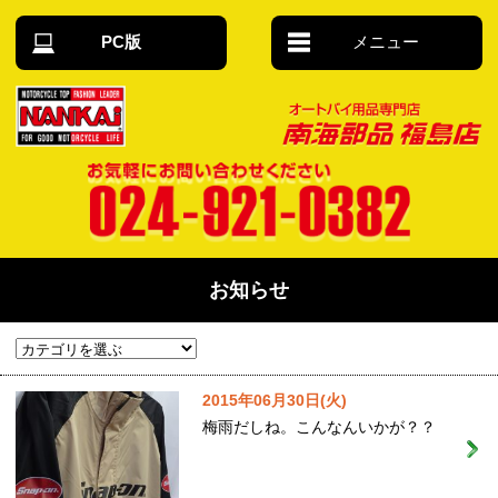
PC版
メニュー
オートバイ用
品 南海部品福
島店
お気軽にお問い合わせください 024-921-
0382
お知らせ
2015年06月30日(火)
梅雨だしね。こんなんいかが？？