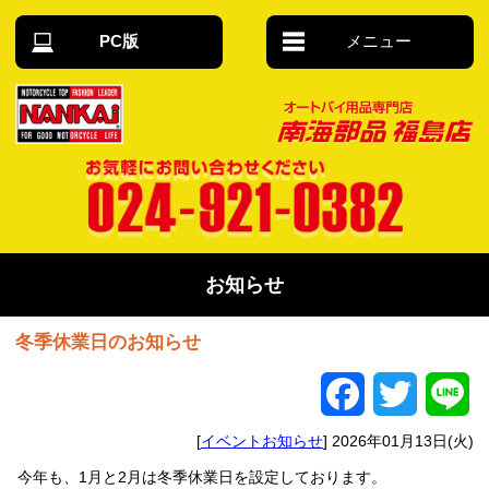
PC版
メニュー
オートバイ用
品 南海部品福
島店
お気軽にお問い合わせください 024-921-
0382
お知らせ
冬季休業日のお知らせ
Facebook
Twitter
Li
[
イベントお知らせ
] 2026年01月13日(火)
今年も、1月と2月は冬季休業日を設定しております。